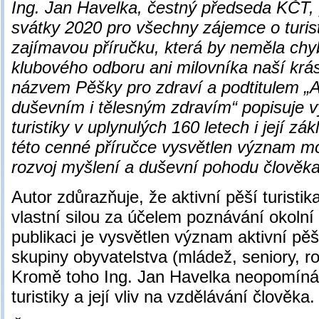
Ing. Jan Havelka, čestný předseda KČT, 
svátky 2020 pro všechny zájemce o turist
zajímavou příručku, která by neměla ch
klubového odboru ani milovníka naší krás
názvem Pěšky pro zdraví a podtitulem „Ak
duševním i tělesným zdravím“ popisuje v
turistiky v uplynulých 160 letech i její zá
této cenné příručce vysvětlen význam mod
rozvoj myšlení a duševní pohodu člověka
Autor zdůrazňuje, že aktivní pěší turisti
vlastní silou za účelem poznávání okolní 
publikaci je vysvětlen význam aktivní pěší
skupiny obyvatelstva (mládež, seniory, ro
Kromě toho Ing. Jan Havelka neopomíná 
turistiky a její vliv na vzdělávání člověka.