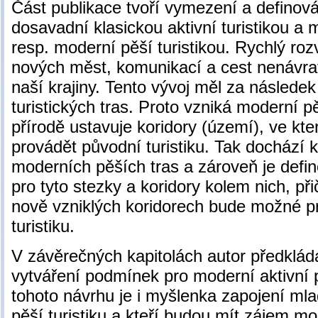
Část publikace tvoří vymezení a definová
dosavadní klasickou aktivní turistikou a m
resp. moderní pěší turistikou. Rychlý rozv
nových měst, komunikací a cest nenávra
naší krajiny. Tento vývoj měl za násled
turistických tras. Proto vzniká moderní pěš
přírodě ustavuje koridory (území), ve k
provádět původní turistiku. Tak dochází 
moderních pěších tras a zároveň je defi
pro tyto stezky a koridory kolem nich, př
nově vzniklých koridorech bude možné p
turistiku.
V závěrečných kapitolách autor předklád
vytváření podmínek pro moderní aktivní p
tohoto návrhu je i myšlenka zapojení mladý
pěší turistiku a kteří budou mít zájem mod