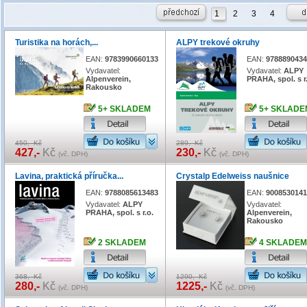
1
2
3
4
Turistika na horách,...
ALPY trekové okruhy
EAN:
9783990660133
EAN:
9788890434
Vydavatel:
Vydavatel:
ALPY
Alpenverein,
PRAHA, spol. s r
Rakousko
5+ SKLADEM
5+ SKLADE
450,- Kč
289,- Kč
427,-
Kč
230,-
Kč
(vč. DPH)
(vč. DPH)
Lavina, praktická příručka...
Crystalp Edelweiss naušnice
EAN:
9788085613483
EAN:
9008530141
Vydavatel:
ALPY
Vydavatel:
PRAHA, spol. s r.o.
Alpenverein,
Rakousko
2 SKLADEM
4 SKLADEM
368,- Kč
1290,- Kč
280,-
Kč
1225,-
Kč
(vč. DPH)
(vč. DPH)