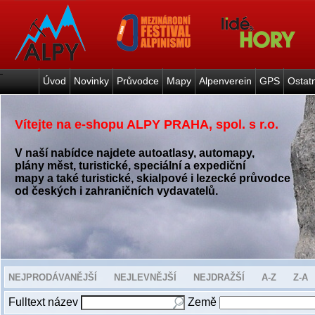
Úvod
Novinky
Průvodce
Mapy
Alpenverein
GPS
Ostat
Vítejte na e-shopu ALPY PRAHA, spol. s r.o.
V naší nabídce najdete autoatlasy, automapy,
plány měst, turistické, speciální a expediční
mapy a také turistické, skialpové i lezecké průvodce
od českých i zahraničních vydavatelů.
NEJPRODÁVANĚJŠÍ
NEJLEVNĚJŠÍ
NEJDRAŽŠÍ
A-Z
Z-A
Fulltext název
Země