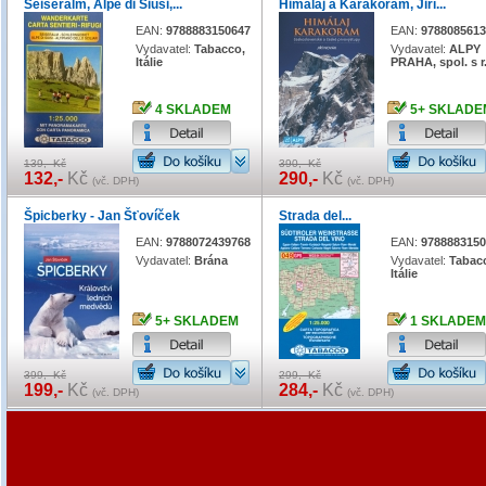
Seiseralm, Alpe di Siusi,...
Himaláj a Karakoram, Jiří...
EAN:
9788883150647
EAN:
9788085613
Vydavatel:
Tabacco,
Vydavatel:
ALPY
Itálie
PRAHA, spol. s r
4 SKLADEM
5+ SKLADE
139,- Kč
390,- Kč
132,-
Kč
290,-
Kč
(vč. DPH)
(vč. DPH)
Špicberky - Jan Šťovíček
Strada del...
EAN:
9788072439768
EAN:
9788883150
Vydavatel:
Brána
Vydavatel:
Tabac
Itálie
5+ SKLADEM
1 SKLADEM
399,- Kč
299,- Kč
199,-
Kč
284,-
Kč
(vč. DPH)
(vč. DPH)