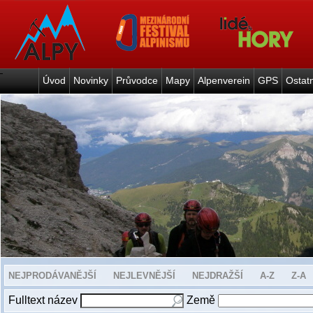
Úvod
Novinky
Průvodce
Mapy
Alpenverein
GPS
Ostat
NEJPRODÁVANĚJŠÍ
NEJLEVNĚJŠÍ
NEJDRAŽŠÍ
A-Z
Z-A
Fulltext název
Země