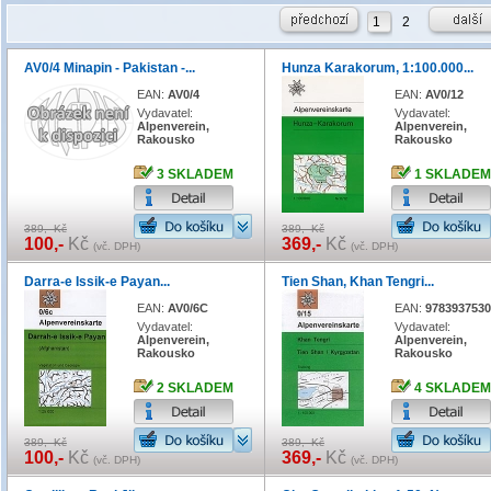
1
2
AV0/4 Minapin - Pakistan -...
Hunza Karakorum, 1:100.000...
EAN:
AV0/4
EAN:
AV0/12
Vydavatel:
Vydavatel:
Alpenverein,
Alpenverein,
Rakousko
Rakousko
3 SKLADEM
1 SKLADEM
389,- Kč
389,- Kč
100,-
Kč
369,-
Kč
(vč. DPH)
(vč. DPH)
Darra-e Issik-e Payan...
Tien Shan, Khan Tengri...
EAN:
AV0/6C
EAN:
9783937530
Vydavatel:
Vydavatel:
Alpenverein,
Alpenverein,
Rakousko
Rakousko
2 SKLADEM
4 SKLADEM
389,- Kč
389,- Kč
100,-
Kč
369,-
Kč
(vč. DPH)
(vč. DPH)