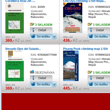
Cordillera Real Jih -...
Cho Oyu climbing 1:50t Nepa...
EAN:
AV0/9
EAN:
9789993323
Vydavatel:
Vydavatel:
Himal
Alpenverein,
Map House Pvt.,
Rakousko
Nepál
3 SKLADEM
3 SKLADEM
389,- Kč
459,- Kč
369,-
Kč
436,-
Kč
(vč. DPH)
(vč. DPH)
Nevado Ojos del Salado...
Pisang Peak climbing map 1:50t
EAN:
9783928777940
EAN:
9799993323
Vydavatel:
Vydavatel:
Himal
Alpenverein,
Map House Pvt.,
Rakousko
Nepál
OBJEDNÁVKA
3 SKLADEM
389,- Kč
469,- Kč
369,-
Kč
445,-
Kč
(vč. DPH)
(vč. DPH)