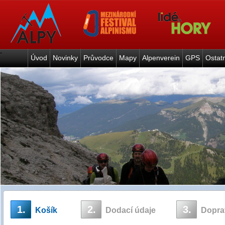
Úvod
Novinky
Průvodce
Mapy
Alpenverein
GPS
Ostat
1.
2.
3.
Košík
Dodací údaje
Doprav