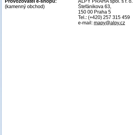
Provozovatel e-shopu:
ALPY PRAHA spol. s r. o.
(kamenný obchod)
Štefánikova 63,
150 00 Praha 5
Tel.: (+420) 257 315 459
e-mail:
mapy@alpy.cz